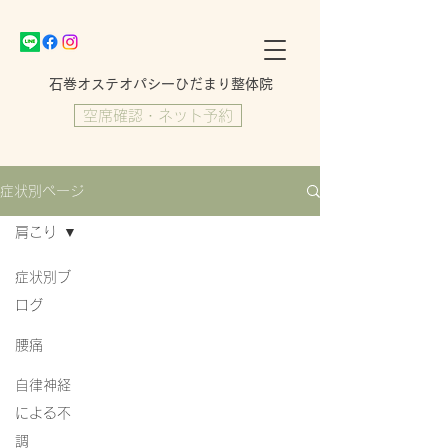
​石巻オステオパシーひだまり整体院
空席確認・ネット予約
症状別ページ
肩こり
症状別ブ
ログ
腰痛
自律神経
による不
調