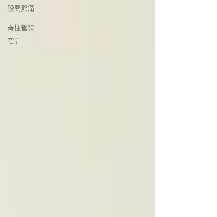
股関節痛
脊柱管狭
窄症