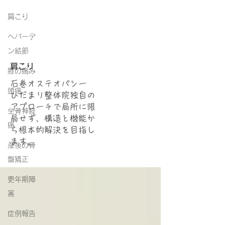
肩こり
ヘバーデ
ン結節
肩こり
膝の痛み
石巻オステオパシー
頭痛
ひだまり整体院独自の
アプローチで局所に限
坐骨神経
局せず、構造と機能か
痛
ら根本的解決を目指し
ます。
産後の骨
盤矯正
更年期障
害
症例報告