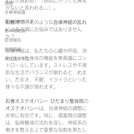
も目が覚める」「病院に行っても異常
頭痛
がないと言われる…」。
坐骨神経痛
産後の骨盤矯正
石巻市
で、そのような
自律神経の乱れ
による不調にお悩みではありません
更年期障害
か？
症例報告
股関節痛
自律神経は、私たちの心臓や呼吸、消
化といった身体の機能を無意識にコン
脊柱管狭窄症
トロールしています。ストレスや不規
則な生活でバランスが崩れると、めま
い、だるさ、不眠、イライラといった
様々な不調が現れます。
石巻オステオパシー ひだまり整体院
の
オステオパシー
は、自律神経の調整に
非常に有効です。特に、頭蓋骨の調整
は、脳脊髄液の流れを促し、神経系の
働きを整える上で重要な役割を果たし