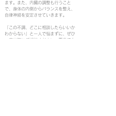
ます。また、内臓の調整も行うこと
で、身体の内側からバランスを整え、
自律神経を安定させていきます。
「この不調、どこに相談したらいいか
わからない」と一人で悩まずに、ぜひ
一度当院にご相談ください。
石巻で自
律神経
の不調にお悩みの方に寄り添
い、健康で快適な毎日を取り戻すお手
伝いをします。
石巻オステオパシーひだ
まり整体院
お電話による問い合わせ　090-7792-
1488
オンライン予約は
こちら
から
ひだまり整体院公式LINE
はこちらから
お問い合わせ