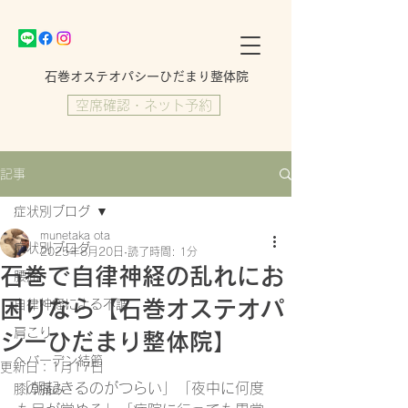
​石巻オステオパシーひだまり整体院
空席確認・ネット予約
記事
症状別ブログ
munetaka ota
症状別ブログ
2025年8月20日
読了時間: 1分
石巻で自律神経の乱れにお
腰痛
困りなら【石巻オステオパ
自律神経による不調
肩こり
シーひだまり整体院】
ヘバーデン結節
更新日：
1月17日
「朝起きるのがつらい」「夜中に何度
膝の痛み