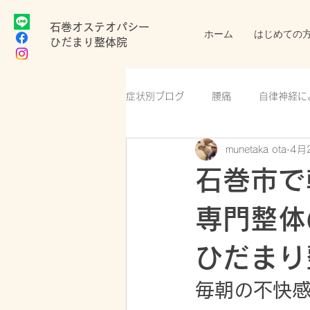
​石巻オステオパシー
ホーム
はじめての
ひだまり整体院
症状別ブログ
腰痛
自律神経に
munetaka ota
4月
産後の骨盤矯正
更年期障害
石巻市で
専門整体
ひだまり
毎朝の不快