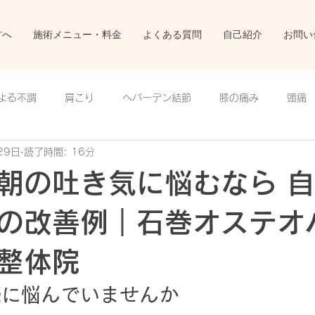
方へ
施術メニュー・料金
よくある質問
自己紹介
お問い
よる不調
肩こり
ヘバーデン結節
膝の痛み
頭痛
29日
読了時間: 16分
症例報告
股関節痛
脊柱管狭窄症
朝の吐き気に悩むなら 
の改善例｜石巻オステオ
整体院
感に悩んでいませんか