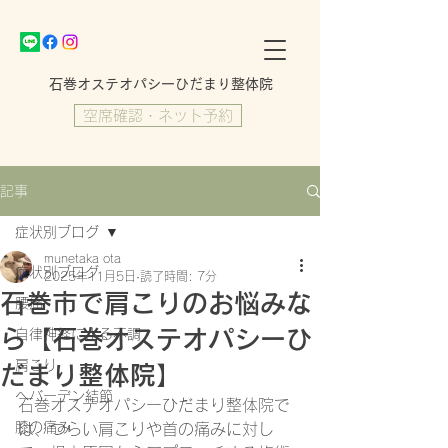
​石巻オステオパシーひだまり整体院
空席確認・ネット予約
記事
症状別ブログ
munetaka ota
症状別ブログ
2025年11月5日
読了時間: 7分
石巻市で肩こりのお悩みな
腰痛
ら【石巻オステオパシーひ
自律神経による不調
肩こり
だまり整体院】
ヘバーデン結節
石巻オステオパシーひだまり整体院で
膝の痛み
は、つらい肩こりや首の痛みに対し