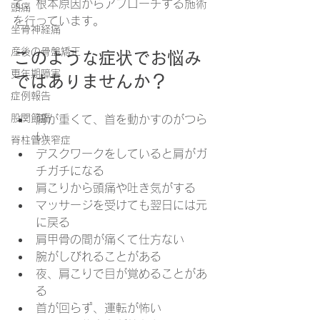
て、根本原因からアプローチする施術
頭痛
を行っています。
坐骨神経痛
産後の骨盤矯正
このような症状でお悩み
更年期障害
ではありませんか？
症例報告
股関節痛
肩が重くて、首を動かすのがつら
い
脊柱管狭窄症
デスクワークをしていると肩がガ
チガチになる
肩こりから頭痛や吐き気がする
マッサージを受けても翌日には元
に戻る
肩甲骨の間が痛くて仕方ない
腕がしびれることがある
夜、肩こりで目が覚めることがあ
る
首が回らず、運転が怖い