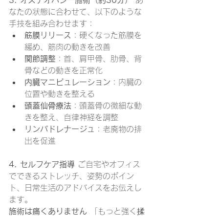
3. オステオパシー施術（約30分）
 あ
なたの状態に合わせて、以下のような
手技を組み合わせます：
筋膜リリース
：硬くなった筋膜を
緩め、筋肉の動きを改善
関節調整
：首、肩甲骨、肋骨、背
骨などの動きを正常化
内臓マニピュレーション
：内臓の
位置や動きを整える
頭蓋仙骨療法
：頭蓋骨の微細な動
きを整え、自律神経を調整
リンパドレナージュ
：老廃物の排
出を促進
4. セルフケア指導
 ご自宅やオフィス
でできるストレッチ、姿勢のポイン
ト、日常生活のアドバイスをお伝えし
ます。
施術は痛くありません
 「もっと強く揉