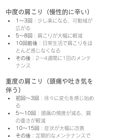
中度の肩こり（慢性的に辛い）
1〜3回
：少し楽になる、可動域が
広がる
5〜8回
：肩こりが大幅に軽減
10回前後
：日常生活で肩こりをほ
とんど感じなくなる
その後
：2〜4週間に1回のメンテ
ナンス
重度の肩こり（頭痛や吐き気を
伴う）
初回〜3回
：徐々に変化を感じ始め
る
5〜10回
：頭痛の頻度が減る、肩
の重さが軽減
10〜15回
：症状が大幅に改善
その後
：定期的なメンテナンスで