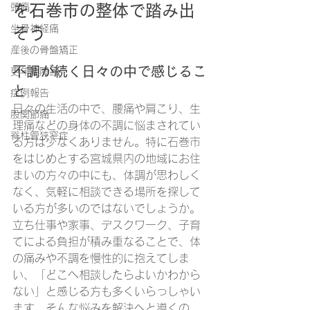
頭痛
を石巻市の整体で踏み出
坐骨神経痛
そう
産後の骨盤矯正
不調が続く日々の中で感じるこ
更年期障害
と
症例報告
日々の生活の中で、腰痛や肩こり、生
股関節痛
理痛などの身体の不調に悩まされてい
脊柱管狭窄症
る方は少なくありません。特に石巻市
をはじめとする宮城県内の地域にお住
まいの方々の中にも、体調が思わしく
なく、気軽に相談できる場所を探して
いる方が多いのではないでしょうか。
立ち仕事や家事、デスクワーク、子育
てによる負担が積み重なることで、体
の痛みや不調を慢性的に抱えてしま
い、「どこへ相談したらよいかわから
ない」と感じる方も多くいらっしゃい
ます。そんな悩みを解決へと導くの