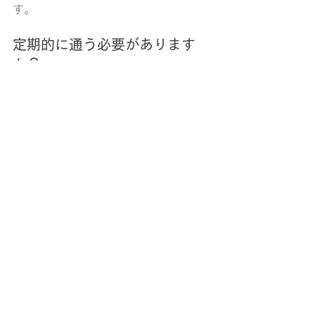
す。
定期的に通う必要があります
か？
一時的な不調から長期的なケアまで、
体の状態に合わせてご利用いただけま
す。定期的なメンテナンスで健康の維
持・再発予防に役立ちます。
施術後にやってはいけないこと
は？
激しい運動や長時間の入浴、アルコー
ル摂取などは施術直後はおすすめでき
ません。身体の変化に合わせて無理の
ない生活を心がけましょう。
保険は使えますか？
オステオパシー施術は基本的に自費と