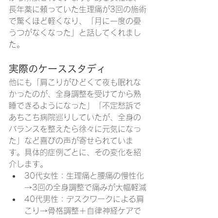
長年薬に頼っていた生理痛が3回の施術
で驚くほど軽くなり、「月に一度の憂
うつがなくなった」と話してくれまし
た。
実際のケーススタディ
他にも「肩こりがひどくて夜も眠れな
かったのが、全身調整を受けてから熟
睡できるようになった」「不定愁訴で
あちこち病院巡りしていたが、全身の
バランスを整えたら徐々に元気になっ
た」など喜びの声が寄せられていま
す。具体的症例ごとに、その変化を紹
介します。
30代女性：生理痛と腰痛の慢性化
→3回の全身調整で痛みが大幅軽減
40代男性：デスクワークによる肩
こり→骨格調整＋自律神経ケアで