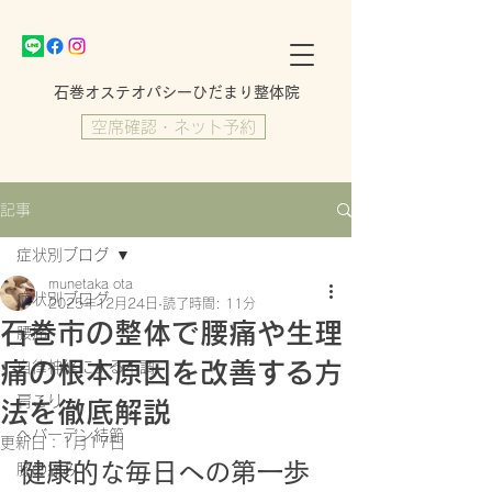
​石巻オステオパシーひだまり整体院
空席確認・ネット予約
記事
症状別ブログ
munetaka ota
症状別ブログ
2025年12月24日
読了時間: 11分
石巻市の整体で腰痛や生理
腰痛
痛の根本原因を改善する方
自律神経による不調
肩こり
法を徹底解説
ヘバーデン結節
更新日：
1月17日
健康的な毎日への第一歩
膝の痛み