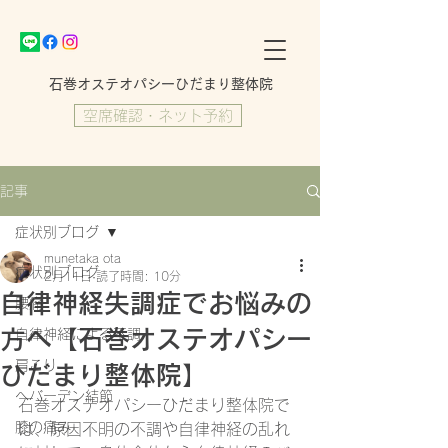
​石巻オステオパシーひだまり整体院
空席確認・ネット予約
記事
症状別ブログ
munetaka ota
症状別ブログ
2月11日
読了時間: 10分
自律神経失調症でお悩みの
腰痛
方へ【石巻オステオパシー
自律神経による不調
肩こり
ひだまり整体院】
ヘバーデン結節
石巻オステオパシーひだまり整体院で
膝の痛み
は、原因不明の不調や自律神経の乱れ