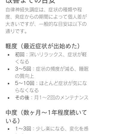
改善までの目安
自律神経失調症は、症状の種類や程
度、発症からの期間によって個人差が
大きいですが、一般的な目安は以下の
通りです。
軽度（最近症状が出始めた）
初回
：深いリラックス、症状が軽
くなる
3〜5回
：症状の頻度が減る、睡眠
の質向上
5〜10回
：ほとんど症状が気にな
らなくなる
その後
：月1〜2回のメンテナンス
中度（数ヶ月〜1年程度続いて
いる）
1〜3回
：少し楽になる、変化を感