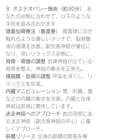
3. オステオパシー施術（約30分）
 あ
なたの状態に合わせて、以下のような
手技を組み合わせます：
頭蓋仙骨療法（最重要）
 頭蓋骨に羽が
触れるような優しいタッチで、脳脊髄
液の循環を改善。副交感神経が優位に
なり、深いリラックス状態に。
背骨・骨盤の調整
 自律神経が出ている
背骨を整え、神経の働きを正常化。
横隔膜・肋骨の調整
 呼吸を深くし、リ
ラックスを促進。
内臓マニピュレーション
 胃、肝臓、腸
などの内臓の働きを改善。内臓と自律
神経は密接に関係しています。
迷走神経へのアプローチ
 首の深部にあ
る迷走神経（副交感神経の中心）に優
しくアプローチ。
筋膜リリース
 全身の筋膜の緊張を解