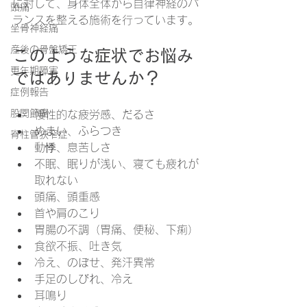
に対して、身体全体から自律神経のバ
頭痛
ランスを整える施術を行っています。
坐骨神経痛
産後の骨盤矯正
このような症状でお悩み
更年期障害
ではありませんか？
症例報告
股関節痛
慢性的な疲労感、だるさ
めまい、ふらつき
脊柱管狭窄症
動悸、息苦しさ
不眠、眠りが浅い、寝ても疲れが
取れない
頭痛、頭重感
首や肩のこり
胃腸の不調（胃痛、便秘、下痢）
食欲不振、吐き気
冷え、のぼせ、発汗異常
手足のしびれ、冷え
耳鳴り