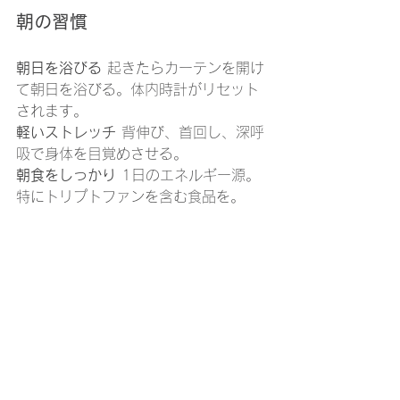
朝の習慣
朝日を浴びる
 起きたらカーテンを開け
て朝日を浴びる。体内時計がリセット
されます。
軽いストレッチ
 背伸び、首回し、深呼
吸で身体を目覚めさせる。
朝食をしっかり
 1日のエネルギー源。
特にトリプトファンを含む食品を。
入浴
ぬるめのお湯にゆっくり
38〜40度のお湯に15〜20分
半身浴もおすすめ
入浴剤やアロマオイルでリラック
ス