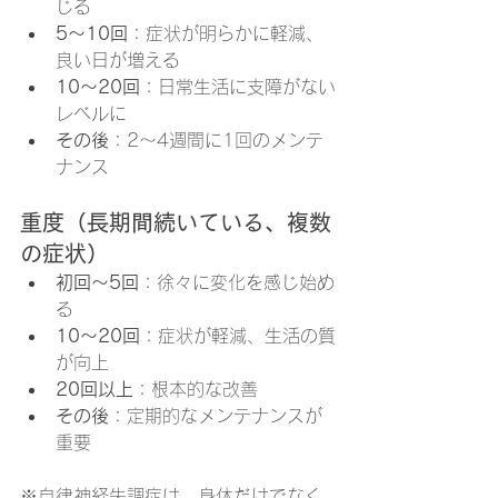
じる
5〜10回
：症状が明らかに軽減、
良い日が増える
10〜20回
：日常生活に支障がない
レベルに
その後
：2〜4週間に1回のメンテ
ナンス
重度（長期間続いている、複数
の症状）
初回〜5回
：徐々に変化を感じ始め
る
10〜20回
：症状が軽減、生活の質
が向上
20回以上
：根本的な改善
その後
：定期的なメンテナンスが
重要
※自律神経失調症は、身体だけでなく